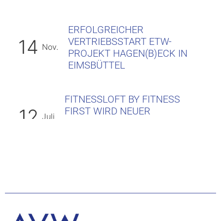
ERFOLGREICHER
VERTRIEBSSTART ETW-
14
Nov.
PROJEKT HAGEN(B)ECK IN
EIMSBÜTTEL
FITNESSLOFT BY FITNESS
FIRST WIRD NEUER
12
Juli
SPORTLICHER ANKER IM FEC
WOLFENBÜTTEL
IMMOBILIENVERWALTUNG BEI
06
Juni
DER AVW
27
FERTIGSTELLUNG „THE JULES“
Apr.