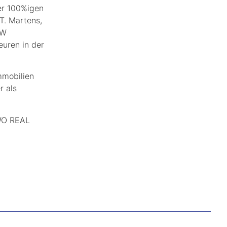
er 100%igen
. Martens,
VW
euren in der
mmobilien
r als
AWO REAL