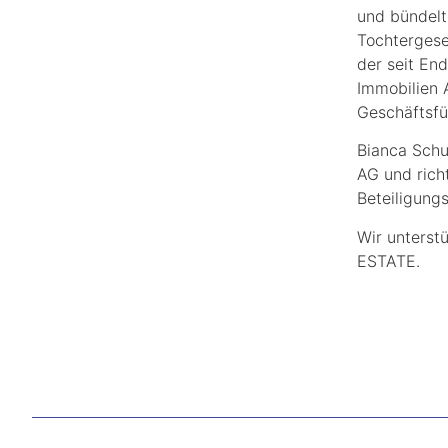
und bündelt
Tochterges
der seit En
Immobilien A
Geschäftsf
Bianca Schu
AG und rich
Beteiligung
Wir unters
ESTATE.