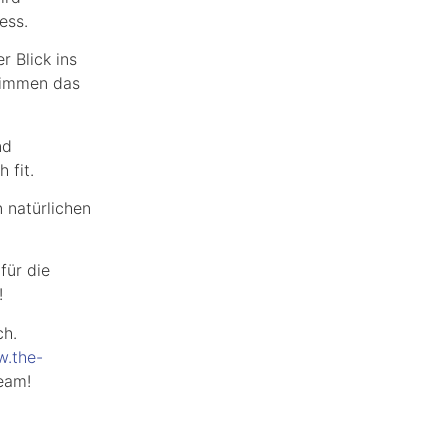
ess.
 Blick ins
timmen das
nd
 fit.
 natürlichen
für die
!
ch.
.the-
eam!