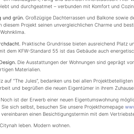
lebt und durchgeatmet – verbunden mit Komfort und Cozin
 und grün.
Großzügige Dachterrassen und Balkone sowie der
 diesem Projekt seinen unvergleichlichen Charme und bes
Wohnklima.
rchdacht.
Praktische Grundrisse bieten ausreichend Platz u
it dem KFW-Standard 55 ist das Gebäude auch energetisch
Design.
Die Ausstattungen der Wohnungen sind geprägt von
tigen Materialien.
lz auf “The Jules”, bedanken uns bei allen Projektbeteiligten 
eit und begrüßen die neuen Eigentümer in ihrem Zuhause
 Noch ist der Erwerb einer neuen Eigentumswohnung mögli
Sie sich selbst, besuchen Sie unsere Projekthomepage
www
vereinbaren einen Besichtigungstermin mit dem Vertriebst
 Citynah leben. Modern wohnen.