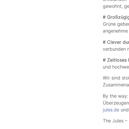
gewohnt, ge
# Großzügig
Grüne geben
angenehme 
# Clever du
verbunden m
# Zeitloses 
und hochwer
Wir sind sto
Zusammenarb
By the way:
Überzeugen 
jules.de
und 
The Jules –