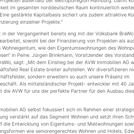
 Projekten außerhalb der Metropolregion Hamburg. Damit kö
gkeit im gesamten norddeutschen Raum kontinuierlich weite
Eine gestärkte Kapitalbasis sichert uns zudem attraktive Ko
nzierung einzelner Projekte.“
 in der Vergangenheit bereits eng mit der Volksbank BraWo
rbeitet, sowohl bei der Finanzierung von Projekten als au
on Wohneigentum, wie den Eigentumswohnungen des Wohnp
en“ in Peine. Jürgen Brinkmann, Vorsitzender des Vorstand
raWo, sagt: „Mit dem Einstieg bei der AVW Immobilien AG w
ftsfeld Real Estate breiter aufstellen. Wir diversifizieren ni
häftsfelder, sondern erweitern so auch unsere Präsenz im
eschäft. Als mittelständischer Projekt- entwickler mit 40 J
st die AVW für uns der perfekte Partner für den Ausbau die
obilien AG selbst fokussiert sich im Rahmen einer strateg
ung verstärkt auf das Segment Wohnen und setzt ihren Sc
uf die Entwicklung von Eigentums- und Mietwohnungen sowi
ungsformen wie seniorengerechtes Wohnen und Hotels. Ed