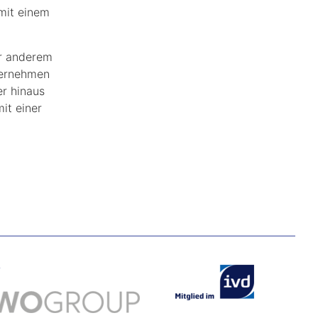
mit einem
er anderem
ternehmen
er hinaus
it einer
.