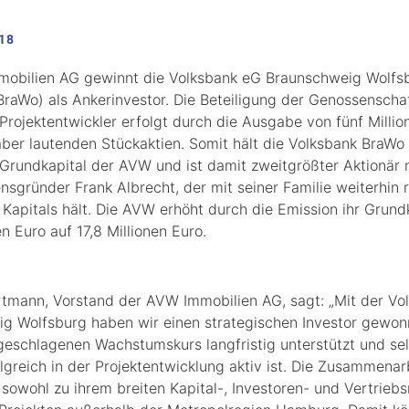
018
obilien AG gewinnt die Volksbank eG Braunschweig Wolfs
BraWo) als Ankerinvestor. Die Beteiligung der Genossensch
rojektentwickler erfolgt durch die Ausgabe von fünf Millio
aber lautenden Stückaktien. Somit hält die Volksbank BraWo
Grundkapital der AVW und ist damit zweitgrößter Aktionär 
sgründer Frank Albrecht, der mit seiner Familie weiterhin 
 Kapitals hält. Die AVW erhöht durch die Emission ihr Grund
en Euro auf 17,8 Millionen Euro.
tmann, Vorstand der AVW Immobilien AG, sagt: „Mit der Vo
g Wolfsburg haben wir einen strategischen Investor gewon
geschlagenen Wachstumskurs langfristig unterstützt und sel
lgreich in der Projektentwicklung aktiv ist. Die Zusammenarb
sowohl zu ihrem breiten Kapital-, Investoren- und Vertrieb