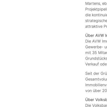
Martens, eb
Projektpipel
die kontinui
strategisch
attraktive 
Über AVW I
Die AVW Imm
Gewerbe- u
mit 35 Mita
Grundstücks
Verkauf ode
Seit der Gr
Gesamtvolume
Immobilienv
von über 20 
Über Volks
Die Volksba