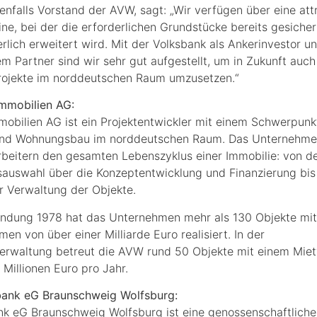
enfalls Vorstand der AVW, sagt: „Wir verfügen über eine att
ine, bei der die erforderlichen Grundstücke bereits gesiche
erlich erweitert wird. Mit der Volksbank als Ankerinvestor u
em Partner sind wir sehr gut aufgestellt, um in Zukunft au
Projekte im norddeutschen Raum umzusetzen.“
mmobilien AG:
obilien AG ist ein Projektentwickler mit einem Schwerpunk
nd Wohnungsbau im norddeutschen Raum. Das Unternehme
rbeitern den gesamten Lebenszyklus einer Immobilie: von d
auswahl über die Konzeptentwicklung und Finanzierung bis
r Verwaltung der Objekte.
ündung 1978 hat das Unternehmen mehr als 130 Objekte mi
n von über einer Milliarde Euro realisiert. In der
erwaltung betreut die AVW rund 50 Objekte mit einem Mie
Millionen Euro pro Jahr.
bank eG Braunschweig Wolfsburg:
nk eG Braunschweig Wolfsburg ist eine genossenschaftliche