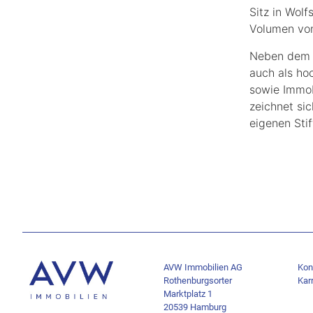
Sitz in Wol
Volumen von
Neben dem k
auch als ho
sowie Immob
zeichnet si
eigenen Sti
AVW Immobilien AG
Kon
Rothenburgsorter
Karr
Marktplatz 1
20539 Hamburg