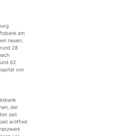
burg
aftsbank am
nen neuen,
 rund 28
nach
rund 62
kapital von
lksbank
nen, der
bst seit
eit eröffnet
snetzwerk