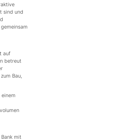
raktive
rt sind und
nd
ch gemeinsam
t auf
n betreut
er
 zum Bau,
t einem
tvolumen
 Bank mit