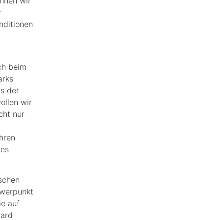
nnen wir
r
nditionen
ch beim
arks
s der
ollen wir
cht nur
ahren
ses
ischen
hwerpunkt
e auf
ward