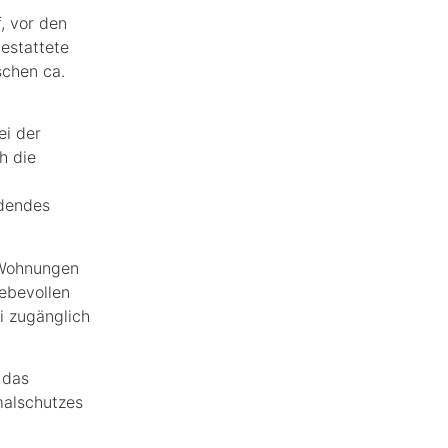
, vor den
estattete
chen ca.
ei der
h die
adendes
e Wohnungen
ebevollen
i zugänglich
 das
alschutzes