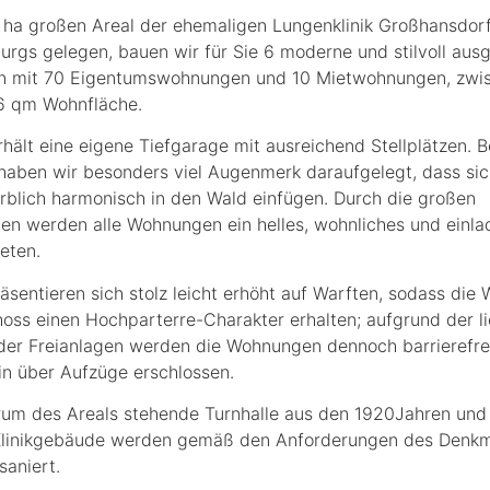
ha großen Areal der ehemaligen Lungenklinik Großhansdorf
rgs gelegen, bauen wir für Sie 6 moderne und stilvoll ausg
en mit 70 Eigentumswohnungen und 10 Mietwohnungen, zwis
6 qm Wohnfläche.
rhält eine eigene Tiefgarage mit ausreichend Stellplätzen. B
 haben wir besonders viel Augenmerk daraufgelegt, dass sic
rblich harmonisch in den Wald einfügen. Durch die großen
ten werden alle Wohnungen ein helles, wohnliches und einl
eten.
räsentieren sich stolz leicht erhöht auf Warften, sodass di
oss einen Hochparterre-Charakter erhalten; aufgrund der li
der Freianlagen werden die Wohnungen dennoch barrierefre
in über Aufzüge erschlossen.
rum des Areals stehende Turnhalle aus den 1920Jahren und
Klinikgebäude werden gemäß den Anforderungen des Denkm
saniert.