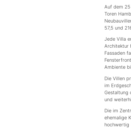
Auf dem 25 
Toren Hambu
Neubauvill
57,5 und 21
Jede Villa e
Architektur
Fassaden fa
Fensterfron
Ambiente bi
Die Villen p
im Erdgesch
Gestaltung 
und weiterh
Die im Zent
ehemalige 
hochwertig 