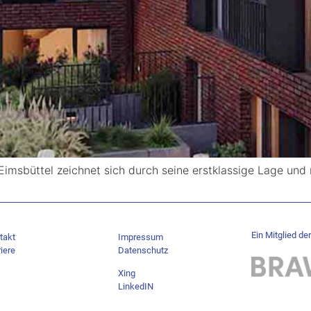
imsbüttel zeichnet sich durch seine erstklassige Lage und
Ein Mitglied der
takt
Impressum
iere
Datenschutz
Xing
LinkedIN