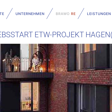
TE
UNTERNEHMEN
BRAWO
RE
LEISTUNGEN
EBSSTART ETW-PROJEKT HAGEN(